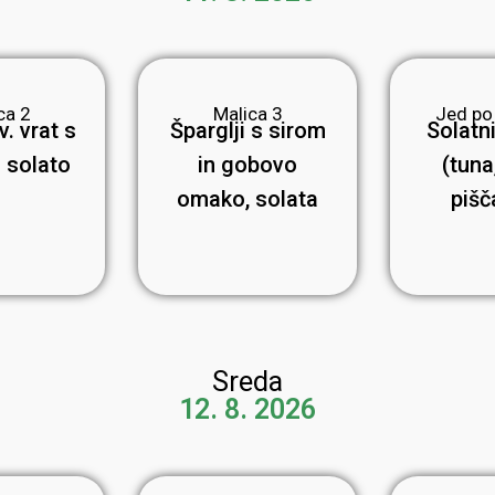
ca 2
Malica 3
Jed po
v. vrat s
Šparglji s sirom
Solatni
o solato
in gobovo
(tuna,
omako, solata
pišč
Sreda
12. 8. 2026