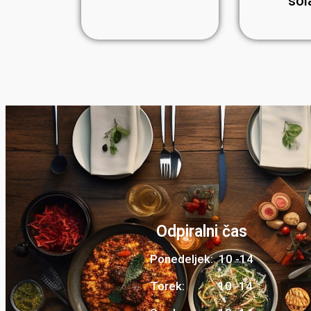
sol
Odpiralni čas
Ponedeljek: 10 -14
Torek: 10 -14