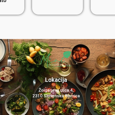
ato
Lokacija
Žolgarjeva ulica 4,
2310 Slovenska Bistrica