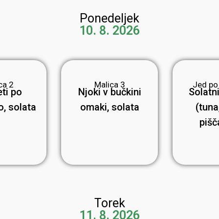
Ponedeljek
10. 8. 2026
ca 2
Malica 3
Jed po
ti po
Njoki v bučkini
Solatni
o, solata
omaki, solata
(tuna,
pišč
Torek
11. 8. 2026