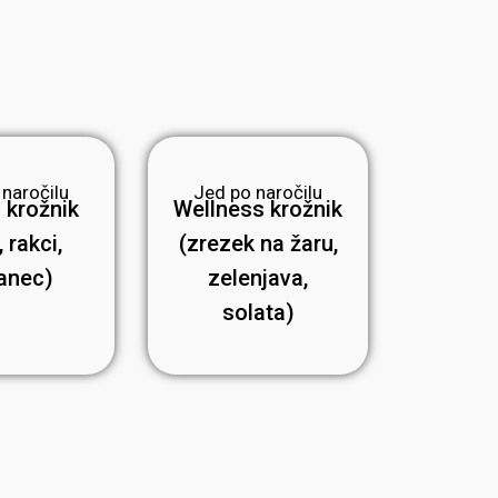
 naročilu
Jed po naročilu
 krožnik
Wellness krožnik
 rakci,
(zrezek na žaru,
anec)
zelenjava,
solata)