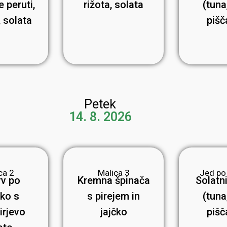
e peruti,
rižota, solata
(tuna,
, solata
pišč
Petek
14. 8. 2026
ca 2
Malica 3
Jed po
rv po
Kremna špinača
Solatni
ško s
s pirejem in
(tuna,
irjevo
jajčko
pišč