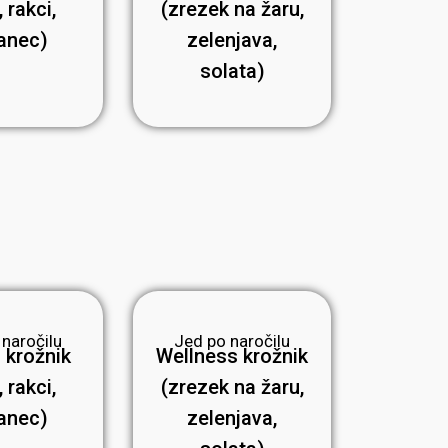
 rakci,
(zrezek na žaru,
anec)
zelenjava,
solata)
 naročilu
Jed po naročilu
 krožnik
Wellness krožnik
 rakci,
(zrezek na žaru,
anec)
zelenjava,