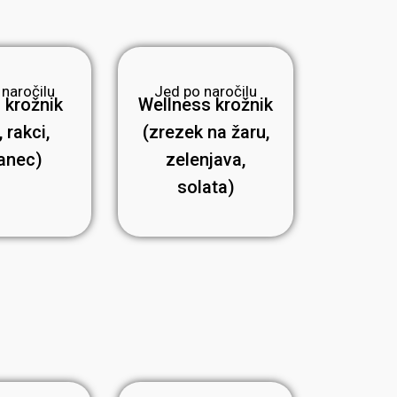
 naročilu
Jed po naročilu
 krožnik
Wellness krožnik
 rakci,
(zrezek na žaru,
anec)
zelenjava,
solata)