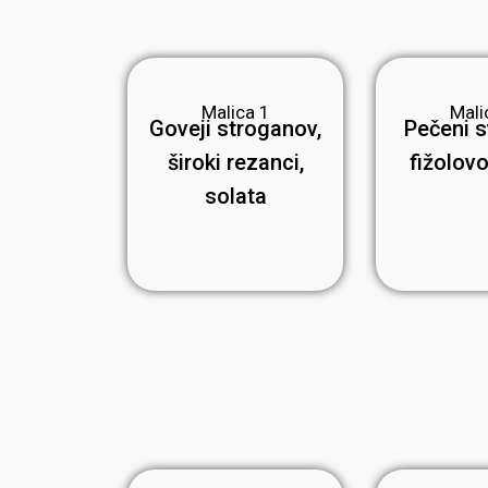
Malica 1
Mali
Goveji stroganov,
Pečeni s
široki rezanci,
fižolov
solata