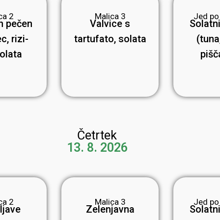
ca 2
Malica 3
Jed po
n pečen
Valvice s
Solatni
c, rizi-
tartufato, solata
(tuna,
solata
pišč
Četrtek
13. 8. 2026
ca 2
Malica 3
Jed po
ljave
Zelenjavna
Solatni