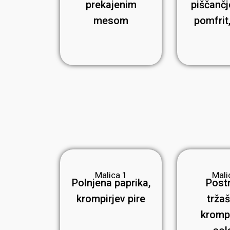
prekajenim
piščančj
mesom
pomfrit
Malica 1
Mali
Polnjena paprika,
Post
krompirjev pire
trža
kromp