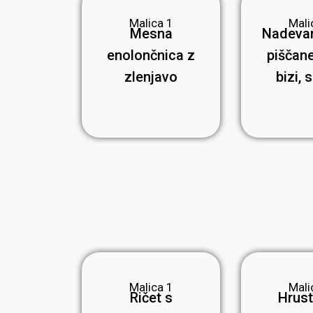
Malica 1
Mali
Mesna
Nadeva
enolončnica z
piščane
zlenjavo
bizi, 
Malica 1
Mali
Ričet s
Hrust