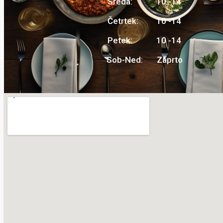
Sreda: 10 -14
Četrtek: 10 -14
Petek: 10 -14
Sob-Ned: Zaprto