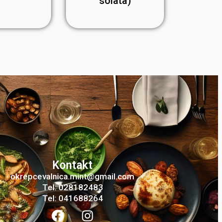
solata)
Kontakt
okrepcevalnica.mint@gmail.com
Tel: 028182483
Tel: 041688264