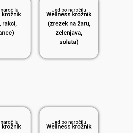
 naročilu
Jed po naročilu
 krožnik
Wellness krožnik
 rakci,
(zrezek na žaru,
anec)
zelenjava,
solata)
 naročilu
Jed po naročilu
 krožnik
Wellness krožnik